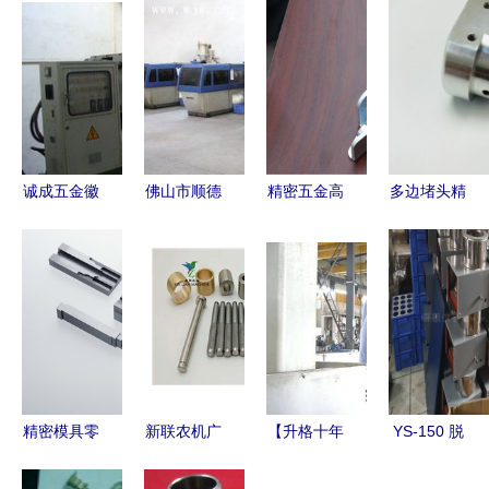
诚成五金徽
佛山市顺德
精密五金高
多边堵头精
章工艺制造
翔顺五金塑
速连续冲压
密加工
厂
料制品厂
件 电子电
CNC车铣一
器五金件的
体复合技术
首选解决方
在五金制造
案
业的创新应
用
精密模具零
新联农机广
【升格十年
YS-150 脱
件与五金产
州数控零件
勇作为 感
水小样机