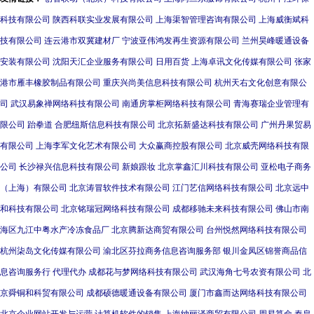
科技有限公司
陕西科联实业发展有限公司
上海渠智管理咨询有限公司
上海威衡斌科
技有限公司
连云港市双冀建材厂
宁波亚伟鸿发再生资源有限公司
兰州昊峰暖通设备
安装有限公司
沈阳天汇企业服务有限公司
日用百货
上海卓讯文化传媒有限公司
张家
港市雁丰橡胶制品有限公司
重庆兴尚美信息科技有限公司
杭州天右文化创意有限公
司
武汉易象禅网络科技有限公司
南通房掌柜网络科技有限公司
青海赛瑞企业管理有
限公司
跆拳道
合肥纽斯信息科技有限公司
北京拓新盛达科技有限公司
广州丹果贸易
有限公司
上海李军文化艺术有限公司
大众赢商控股有限公司
北京威壳网络科技有限
公司
长沙禄兴信息科技有限公司
新娘跟妆
北京掌鑫汇川科技有限公司
亚松电子商务
（上海）有限公司
北京涛冒软件技术有限公司
江门艺信网络科技有限公司
北京远中
和科技有限公司
北京铭瑞冠网络科技有限公司
成都移驰未来科技有限公司
佛山市南
海区九江中粤水产冷冻食品厂
北京腾新达商贸有限公司
台州悦然网络科技有限公司
杭州柒岛文化传媒有限公司
渝北区芬拉商务信息咨询服务部
银川金凤区锦誉商品信
息咨询服务行
代理代办
成都花与梦网络科技有限公司
武汉海角七号农资有限公司
北
京舜铜和科贸有限公司
成都硕德暖通设备有限公司
厦门市鑫而达网络科技有限公司