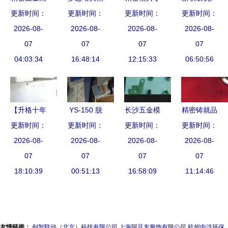
速连续冲压
更新时间：
更新时间：
密加工
件与五金产
更新时间：
州数控零件
更新时间：
件 电子电
2026-08-
CNC车铣一
2026-08-
品批发的市
2026-08-
加工报价解
2026-08-
器五金件的
07
体复合技术
07
场趋势与发
07
析 五金配
07
首选解决方
04:03:34
在五金制造
16:48:14
12:15:33
展策略
件的精准定
06:50:56
案
业的创新应
制之道
用
【升格十年
YS-150 脱
长沙五金模
精密铸就品
更新时间：
勇作为 感
更新时间：
水小样机
具批发新选
更新时间：
质，专业制
更新时间：
恩奋进谱新
2026-08-
五金市场的
2026-08-
择 岳阳五
2026-08-
造未来——
2026-08-
篇】“点铁
07
高效力作与
07
金厂与云腾
07
深圳市智同
07
成金”,高品
18:10:39
批发优势
00:51:13
模具品质解
16:58:09
精密五金制
11:14:46
质汽车模具
析
品厂巡礼
从这里走向
世界
友情链接：
创智联动（北京）科技有限公司
上海阿旦东服饰有限公司
杭州中泩环保